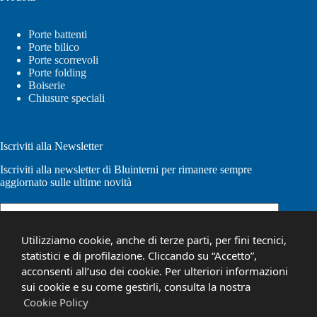
Porte battenti
Porte bilico
Porte scorrevoli
Porte folding
Boiserie
Chiusure speciali
Iscriviti alla Newsletter
Iscriviti alla newsletter di Bluinterni per rimanere sempre
aggiornato sulle ultime novità
Email
(Obbligatorio)
Utilizziamo cookie, anche di terze parti, per fini tecnici,
statistici e di profilazione. Cliccando su “Accetto”,
acconsenti all’uso dei cookie. Per ulteriori informazioni
sui cookie e su come gestirli, consulta la nostra
I tuoi dati personali saranno utilizzati per elaborare la tua richiesta e
Cookie Policy
per altri scopi descritti nella nostra
informativa sulla privacy
.