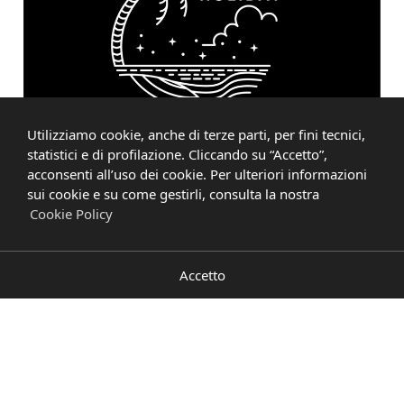
Utilizziamo cookie, anche di terze parti, per fini tecnici,
statistici e di profilazione. Cliccando su “Accetto”,
acconsenti all’uso dei cookie. Per ulteriori informazioni
sui cookie e su come gestirli, consulta la nostra
Cookie Policy
Porte che arredano
Il design made in Italy, la progettualità e l’esperienza di
Accetto
Bluinterni si traducono in sistemi di apertura e chiusura da
interno per tutti gli spazi e gli stili di arredamento. Più tipologie
di aperture e una grande varietà di finiture permettono di
personalizzare le porte, nella funzionalità e nell’estetica. Ogni
porta Bluinterni è un vero e proprio elemento d’arredo, che
apre il dialogo tra i vari ambienti della casa attraverso
movimenti, dettagli e materiali.