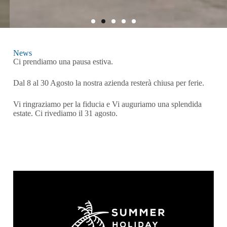
Boiserie
News
Ci prendiamo una pausa estiva.
La parete che decora
Dal 8 al 30 Agosto la nostra azienda resterà chiusa per ferie.
+
SCOPRI DI PIÙ
Vi ringraziamo per la fiducia e Vi auguriamo una splendida
estate. Ci rivediamo il 31 agosto.