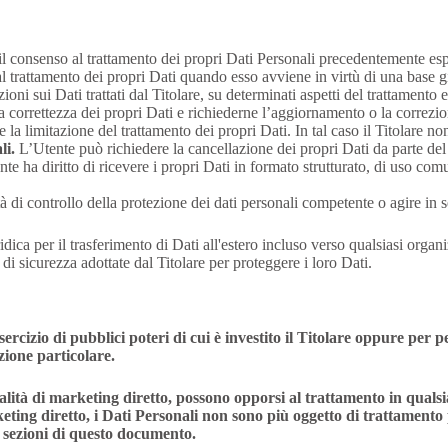
l consenso al trattamento dei propri Dati Personali precedentemente esp
 trattamento dei propri Dati quando esso avviene in virtù di una base g
oni sui Dati trattati dal Titolare, su determinati aspetti del trattamento e
a correttezza dei propri Dati e richiederne l’aggiornamento o la correzio
la limitazione del trattamento dei propri Dati. In tal caso il Titolare no
li.
L’Utente può richiedere la cancellazione dei propri Dati da parte del 
te ha diritto di ricevere i propri Dati in formato strutturato, di uso com
 di controllo della protezione dei dati personali competente o agire in s
dica per il trasferimento di Dati all'estero incluso verso qualsiasi organi
 sicurezza adottate dal Titolare per proteggere i loro Dati.
ercizio di pubblici poteri di cui è investito il Titolare oppure per p
zione particolare.
 finalità di marketing diretto, possono opporsi al trattamento in qu
ing diretto, i Dati Personali non sono più oggetto di trattamento per 
e sezioni di questo documento.