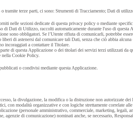
 tramite terze parti, ci sono: Strumenti di Tracciamento; Dati di utilizz
rniti nelle sezioni dedicate di questa privacy policy o mediante specifici 
so di Dati di Utilizzo, raccolti automaticamente durante l'uso di questa 
zione sono obbligatori. Se l’Utente rifiuta di comunicarli, potrebbe esser
 liberi di astenersi dal comunicare tali Dati, senza che ciò abbia alcuna 
 incoraggiati a contattare il Titolare.
arte di questa Applicazione o dei titolari dei servizi terzi utilizzati da q
 e nella Cookie Policy.
, pubblicati o condivisi mediante questa Applicazione.
ccesso, la divulgazione, la modifica o la distruzione non autorizzate dei 
ici, con modalità organizzative e con logiche strettamente correlate alle f
pplicazione (personale amministrativo, commerciale, marketing, legali, am
atiche, agenzie di comunicazione) nominati anche, se necessario, Responsa