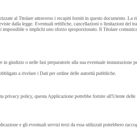
irizzate al Titolare attraverso i recapiti forniti in questo documento. La r
viste dalla legge. Eventuali rettifiche, cancellazioni o limitazioni del t
veli impossibile o implichi uno sforzo sproporzionato. Il Titolare comunica 
re in giudizio o nelle fasi preparatorie alla sua eventuale instaurazione p
bbligato a rivelare i Dati per ordine delle autorità pubbliche.
ta privacy policy, questa Applicazione potrebbe fornire all'Utente delle i
zione e gli eventuali servizi terzi da essa utilizzati potrebbero raccogli