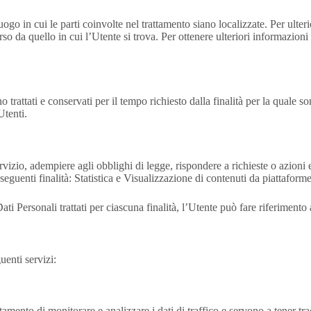
luogo in cui le parti coinvolte nel trattamento siano localizzate. Per ulteri
rso da quello in cui l’Utente si trova. Per ottenere ulteriori informazion
rattati e conservati per il tempo richiesto dalla finalità per la quale s
Utenti.
rvizio, adempiere agli obblighi di legge, rispondere a richieste o azioni ese
seguenti finalità: Statistica e Visualizzazione di contenuti da piattaforme
Dati Personali trattati per ciascuna finalità, l’Utente può fare riferimento
uenti servizi:
ttamento di monitorare e analizzare i dati di traffico e servono a tener 