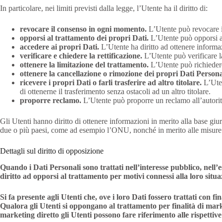
In particolare, nei limiti previsti dalla legge, l’Utente ha il diritto di:
revocare il consenso in ogni momento.
L’Utente può revocare i
opporsi al trattamento dei propri Dati.
L’Utente può opporsi al
accedere ai propri Dati.
L’Utente ha diritto ad ottenere informazi
verificare e chiedere la rettificazione.
L’Utente può verificare l
ottenere la limitazione del trattamento.
L’Utente può richiedere 
ottenere la cancellazione o rimozione dei propri Dati Persona
ricevere i propri Dati o farli trasferire ad altro titolare.
L’Uten
di ottenerne il trasferimento senza ostacoli ad un altro titolare.
proporre reclamo.
L’Utente può proporre un reclamo all’autorità
Gli Utenti hanno diritto di ottenere informazioni in merito alla base giuri
due o più paesi, come ad esempio l’ONU, nonché in merito alle misure di
Dettagli sul diritto di opposizione
Quando i Dati Personali sono trattati nell’interesse pubblico, nell’es
diritto ad opporsi al trattamento per motivi connessi alla loro situa
Si fa presente agli Utenti che, ove i loro Dati fossero trattati con
Qualora gli Utenti si oppongano al trattamento per finalità di market
marketing diretto gli Utenti possono fare riferimento alle rispettiv