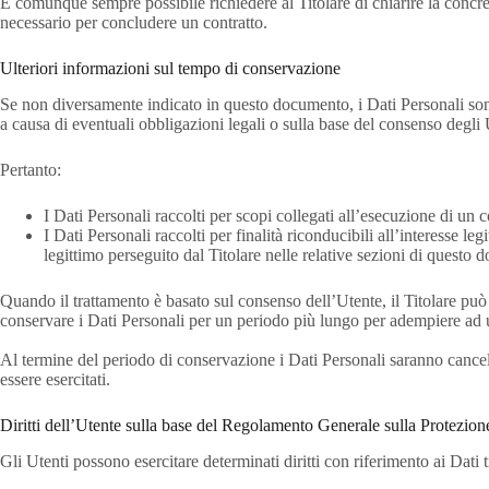
È comunque sempre possibile richiedere al Titolare di chiarire la concreta
necessario per concludere un contratto.
Ulteriori informazioni sul tempo di conservazione
Se non diversamente indicato in questo documento, i Dati Personali sono t
a causa di eventuali obbligazioni legali o sulla base del consenso degli 
Pertanto:
I Dati Personali raccolti per scopi collegati all’esecuzione di un c
I Dati Personali raccolti per finalità riconducibili all’interesse le
legittimo perseguito dal Titolare nelle relative sezioni di questo 
Quando il trattamento è basato sul consenso dell’Utente, il Titolare può
conservare i Dati Personali per un periodo più lungo per adempiere ad u
Al termine del periodo di conservazione i Dati Personali saranno cancellati
essere esercitati.
Diritti dell’Utente sulla base del Regolamento Generale sulla Protezi
Gli Utenti possono esercitare determinati diritti con riferimento ai Dati tr