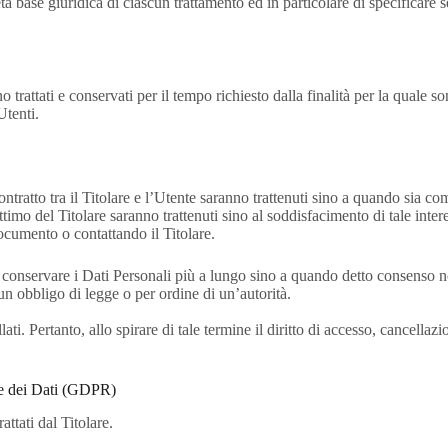
 base giuridica di ciascun trattamento ed in particolare di specificare se
rattati e conservati per il tempo richiesto dalla finalità per la quale s
Utenti.
ontratto tra il Titolare e l’Utente saranno trattenuti sino a quando sia co
gittimo del Titolare saranno trattenuti sino al soddisfacimento di tale inte
documento o contattando il Titolare.
 conservare i Dati Personali più a lungo sino a quando detto consenso no
n obbligo di legge o per ordine di un’autorità.
. Pertanto, allo spirare di tale termine il diritto di accesso, cancellazion
one dei Dati (GDPR)
attati dal Titolare.