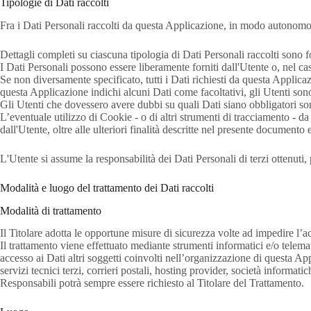
Tipologie di Dati raccolti
Fra i Dati Personali raccolti da questa Applicazione, in modo autonomo o
Dettagli completi su ciascuna tipologia di Dati Personali raccolti sono fo
I Dati Personali possono essere liberamente forniti dall'Utente o, nel ca
Se non diversamente specificato, tutti i Dati richiesti da questa Applica
questa Applicazione indichi alcuni Dati come facoltativi, gli Utenti sono
Gli Utenti che dovessero avere dubbi su quali Dati siano obbligatori sono
L’eventuale utilizzo di Cookie - o di altri strumenti di tracciamento - da p
dall'Utente, oltre alle ulteriori finalità descritte nel presente documento
L'Utente si assume la responsabilità dei Dati Personali di terzi ottenuti
Modalità e luogo del trattamento dei Dati raccolti
Modalità di trattamento
Il Titolare adotta le opportune misure di sicurezza volte ad impedire l’a
Il trattamento viene effettuato mediante strumenti informatici e/o telemat
accesso ai Dati altri soggetti coinvolti nell’organizzazione di questa A
servizi tecnici terzi, corrieri postali, hosting provider, società inform
Responsabili potrà sempre essere richiesto al Titolare del Trattamento.