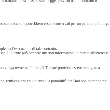
 il trattamento sia basato sulla legge, previsto da un contratto o
ono stati raccolti e potrebbero essere conservati per un periodo più lungo
mpletata l’esecuzione di tale contratto.
resse. L’Utente può ottenere ulteriori informazioni in merito all’interesse
n venga revocato. Inoltre, il Titolare potrebbe essere obbligato a
e, rettificazione ed il diritto alla portabilità dei Dati non potranno più