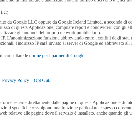
 LLC)
rnito da Google LLC oppure da Google Ireland Limited, a seconda di come
utilizzo di questa Applicazione, compilare report e condividerli con gli al
nalizzare gli annunci del proprio network pubblicitario.
IP. L'anonimizzazione funziona abbreviando entro i confini degli stati m
onali, l'indirizzo IP sarà inviato ai server di Google ed abbreviato all'i
 di consultare le
norme per i partner di Google
.
 –
Privacy Policy
–
Opt Out
.
ttaforme esterne direttamente dalle pagine di questa Applicazione e di int
azioni specifiche o svolgono una funzione particolare e spesso consenton
eb relativo alle pagine dove il servizio è installato, anche quando gli ut