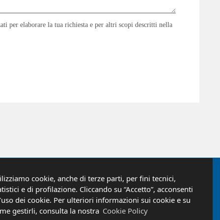
ati per elaborare la tua richiesta e per altri scopi descritti nella
ilizziamo cookie, anche di terze parti, per fini tecnici,
 per rimanere sempre aggiornato sulle ultime novità
atistici e di profilazione. Cliccando su “Accetto”, acconsenti
l’uso dei cookie. Per ulteriori informazioni sui cookie e su
me gestirli, consulta la nostra
Cookie Policy