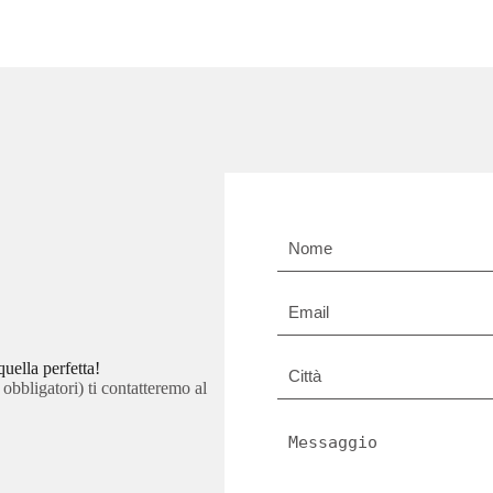
Nome
e
Cognome
*
Email
*
Città
quella perfetta!
*
 obbligatori) ti contatteremo al
Messaggio
*