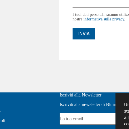
I tuoi dati personali saranno utilizz
nostra
informativa sulla privacy
.
Iscriviti alla Newsletter
Ut
Iscriviti alla newsletter di Bluinterni
i
st
Email
al
oli
(Obbligatorio)
co
g