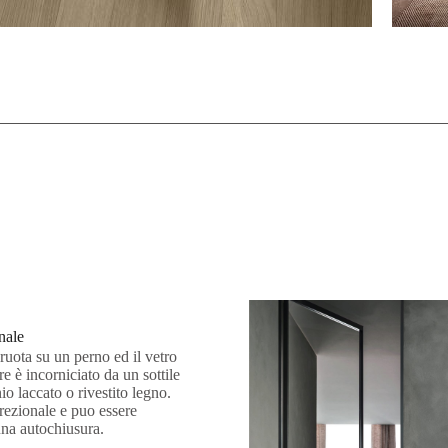
nale
ruota su un perno ed il vetro
ure è incorniciato da un sottile
nio laccato o rivestito legno.
irezionale e puo essere
na autochiusura.